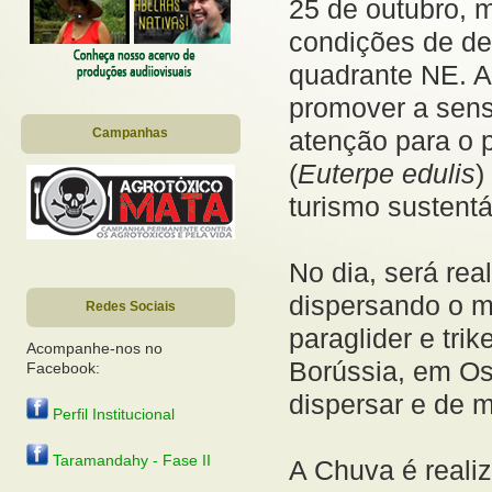
25 de outubro, 
condições de de
quadrante NE. A
promover a sens
atenção para o 
Campanhas
(
Euterpe edulis
)
turismo sustentá
No dia, será re
dispersando o m
Redes Sociais
paraglider e tri
Acompanhe-nos no
Borússia, em Os
Facebook:
dispersar e de m
Perfil Institucional
Taramandahy - Fase II
A Chuva é reali