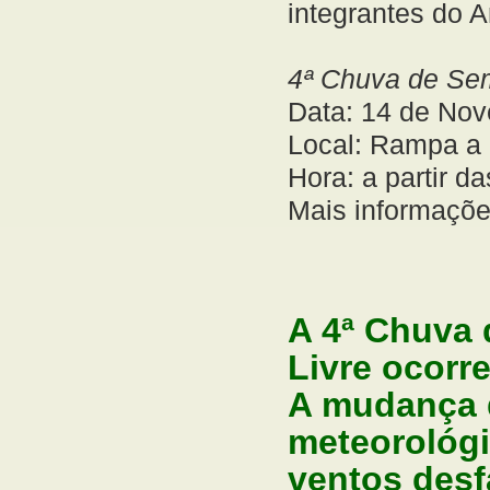
integrantes do 
4ª Chuva de Sem
Data: 14 de No
Local: Rampa a 
Hora: a partir d
Mais informaçõ
A
4ª Chuva 
Livre
ocorre
A mudança d
meteorológ
ventos desf