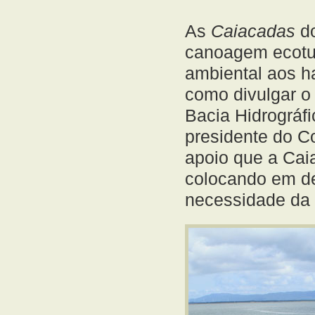
As
Caiacadas
d
canoagem ecotur
ambiental aos ha
como divulgar o 
Bacia Hidrográf
presidente do C
apoio que a Caia
colocando em de
necessidade da 