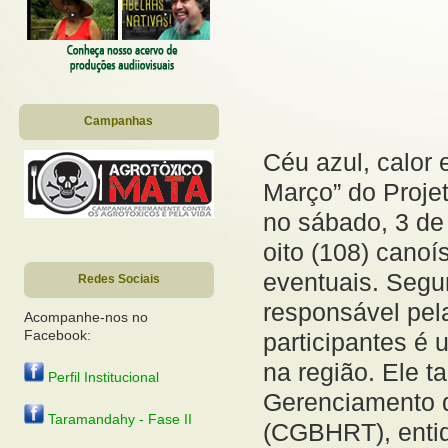
Campanhas
Céu azul, calor
Março” do Proje
no sábado, 3 de
oito (108) canoís
eventuais. Segu
Redes Sociais
responsável pel
Acompanhe-nos no
Facebook:
participantes é
na região. Ele 
Perfil Institucional
Gerenciamento d
Taramandahy - Fase II
(CGBHRT), entid