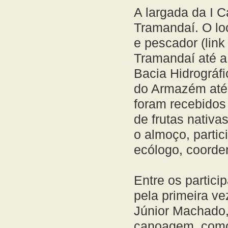
A largada da I 
Tramandaí. O loc
e pescador (link
Tramandaí até a
Bacia Hidrográf
do Armazém até 
foram recebidos
de frutas nativa
o almoço, partic
ecólogo, coorden
Entre os partic
pela primeira ve
Júnior Machado,
canoagem, como 