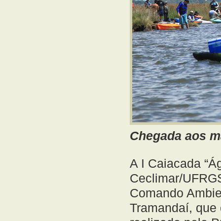
Chegada aos ma
A I Caiacada “Á
Ceclimar/UFRGS
Comando Ambienta
Tramandaí, que 