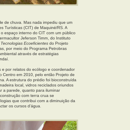
dade de chuva. Mas nada impediu que um
es Turísticas (CIT) de Maquiné/RS. A
u o espaço interno do CIT com um público
rmacultor Jeferson Timm, do Instituto
Tecnologias Ecoeficientes
do Projeto
ras, por meio do Programa Petrobras
mbiental através de estratégias
ndaí.
s e por relatos do ecólogo e coordenador
r o Centro em 2010, pelo então Projeto de
 A estrutura do prédio foi bioconstruída
adeira local, vidros reciclados oriundos
r a parede, quanto para iluminar
 construção com terra crua se
ogias que contribui com a diminuição da
ctar os cursos d’água.