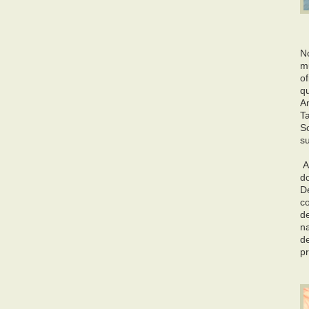
N
m
o
q
A
T
S
s
A 
do
D
co
de
n
d
p