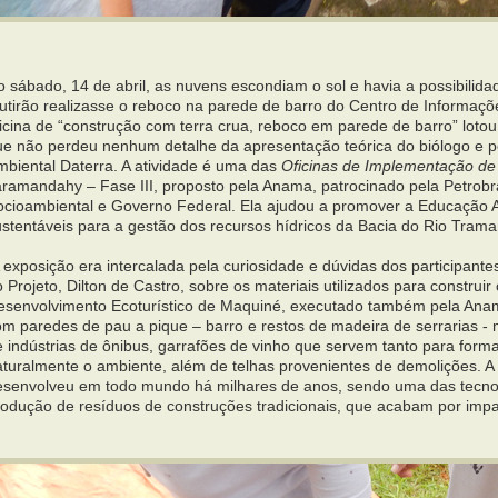
o sábado, 14 de abril, as nuvens escondiam o sol e havia a possibili
utirão realizasse o reboco na parede de barro do Centro de Informaçõ
ficina de “construção com terra crua, reboco em parede de barro” loto
ue não perdeu nenhum detalhe da apresentação teórica do biólogo e pe
mbiental Daterra. A atividade é uma das
Oficinas de Implementação de 
aramandahy – Fase III, proposto pela Anama, patrocinado pela Petrob
ocioambiental e Governo Federal. Ela ajudou a promover a Educação A
ustentáveis para a gestão dos recursos hídricos da Bacia do Rio Trama
exposição era intercalada pela curiosidade e dúvidas dos participante
 Projeto, Dilton de Castro, sobre os materiais utilizados para construi
esenvolvimento Ecoturístico de Maquiné, executado também pela Anama.
m paredes de pau a pique – barro e restos de madeira de serrarias - m
 indústrias de ônibus, garrafões de vinho que servem tanto para forma
aturalmente o ambiente, além de telhas provenientes de demolições. A
esenvolveu em todo mundo há milhares de anos, sendo uma das tecnol
rodução de resíduos de construções tradicionais, que acabam por impa