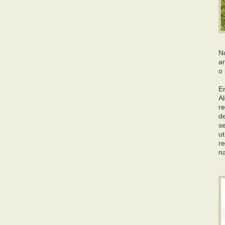
No
a
o 
E
A
r
d
s
ut
r
n