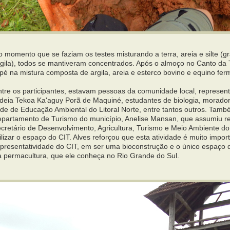
 momento que se faziam os testes misturando a terra, areia e silte (g
rgila), todos se mantiveram concentrados. Após o almoço no Canto d
pé na mistura composta de argila, areia e esterco bovino e equino fer
ntre os participantes, estavam pessoas da comunidade local, represent
ldeia Tekoa Ka'aguy Porã de Maquiné, estudantes de biologia, morado
ede de Educação Ambiental do Litoral Norte, entre tantos outros. Tam
epartamento de Turismo do município, Anelise Mansan, que assumiu r
ecretário de Desenvolvimento, Agricultura, Turismo e Meio Ambiente do
ilizar o espaço do CIT. Alves reforçou que esta atividade é muito impo
epresentatividade do CIT, em ser uma bioconstrução e o único espaço 
a permacultura, que ele conheça no Rio Grande do Sul.