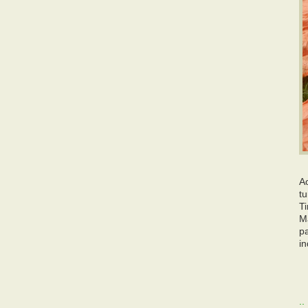
Ao
tu
T
M
pa
i
: