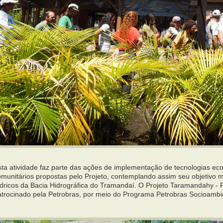
sta atividade faz parte das ações de implementação de tecnologias ec
omunitários propostas pelo Projeto, contemplando assim seu objetivo 
ídricos da Bacia Hidrográfica do Tramandaí. O Projeto Taramandahy - F
atrocinado pela Petrobras, por meio do Programa Petrobras Socioambi