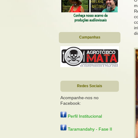
ma
R
co
c
in
di
Campanhas
Redes Sociais
Acompanhe-nos no
Facebook:
Perfil Institucional
Taramandahy - Fase II