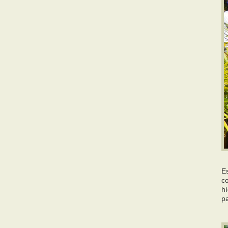
E
c
h
p