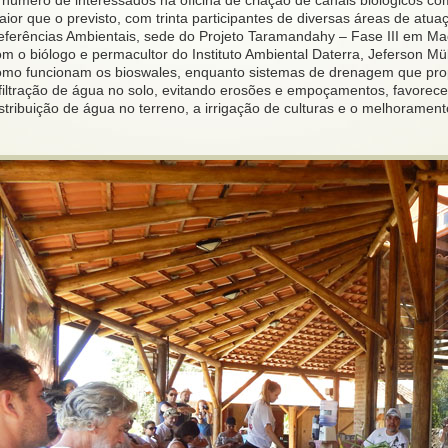
ior que o previsto, com trinta participantes de diversas áreas de atu
eferências Ambientais, sede do Projeto Taramandahy – Fase III em Maq
m o biólogo e permacultor do Instituto Ambiental Daterra, Jeferson Mül
omo funcionam os bioswales, enquanto sistemas de drenagem que prop
filtração de água no solo, evitando erosões e empoçamentos, favorecen
stribuição de água no terreno, a irrigação de culturas e o melhoramen