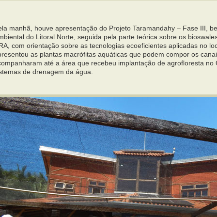
ela manhã, houve apresentação do Projeto Taramandahy – Fase III, 
biental do Litoral Norte, seguida pela parte teórica sobre os bioswale
A, com orientação sobre as tecnologias ecoeficientes aplicadas no loc
presentou as plantas macrófitas aquáticas que podem compor os canais 
companharam até a área que recebeu implantação de agrofloresta no 
istemas de drenagem da água.