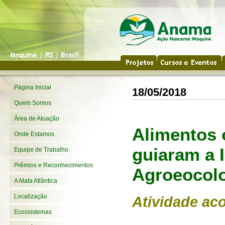
Página Inicial
18/05/2018
Quem Somos
Área de Atuação
Alimentos 
Onde Estamos
guiaram a
I
Equipe de Trabalho
Prêmios e Reconhecimentos
Agroeocol
A Mata Atlântica
Localização
Atividade ac
Ecossistemas