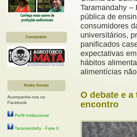
Taramandahy – F
pública de ensi
consumidores da
universitários, 
Campanhas
panificados case
expectativas em
hábitos aliment
alimentícias não
Redes Sociais
O debate e a
Acompanhe-nos no
encontro
Facebook:
Perfil Institucional
Taramandahy - Fase II