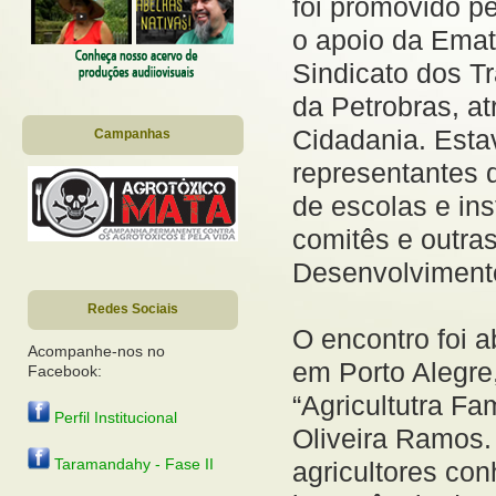
foi promovido 
o apoio da Emat
Sindicato dos T
da Petrobras, a
Cidadania. Esta
Campanhas
representantes d
de escolas e in
comitês e outra
Desenvolvimento
Redes Sociais
O encontro foi 
Acompanhe-nos no
em Porto Alegre,
Facebook:
“Agricultutra Fa
Perfil Institucional
Oliveira Ramos.
Taramandahy - Fase II
agricultores co