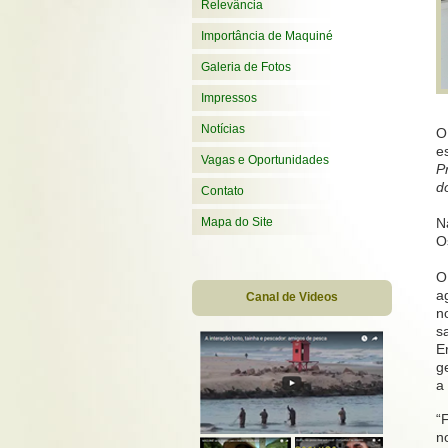
Relevância
Importância de Maquiné
Galeria de Fotos
Impressos
Notícias
O
e
Vagas e Oportunidades
P
d
Contato
N
Mapa do Site
O
O
a
Canal de Videos
n
s
E
g
a
“
n