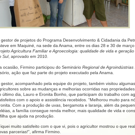
 gestor de projetos do Programa Desenvolvimento & Cidadania da Petr
steve em Maquiné, na sede da Anama, entre os dias 28 e 30 de març
rojeto Agricultura Familiar e Agroecologia: qualidade de vida e geraçã
o Sul
, aprovado em 2010.
a ocasião, Firmino participou do Seminário
Regional de Agroindústrias 
sório
,
ação que faz parte do projeto executado pela Anama.
 gestor, acompanhado pela equipe do projeto, também visitou algumas 
gricultores sobre as mudanças e melhorias ocorridas nas propriedades r
o último dia, Lauro e Eronita Bonho, que participam do trabalho com a
atisfeitos com o apoio e assistência recebidos. “Melhorou muito para nó
ronita. Com a produção de uvas, bergamota e laranja, além da pequen
eléias, a família consegue renda melhor, mais qualidade de vida e co
 filha que ajuda na produção.
Fiquei muito satisfeito com o que vi, pois o agricultor mostrou o que r
ovas parcerias!”, afirma Firmino.