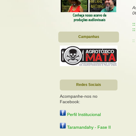
A
0
:
:
Campanhas
:
Redes Sociais
Acompanhe-nos no
Facebook:
Perfil Institucional
Taramandahy - Fase II